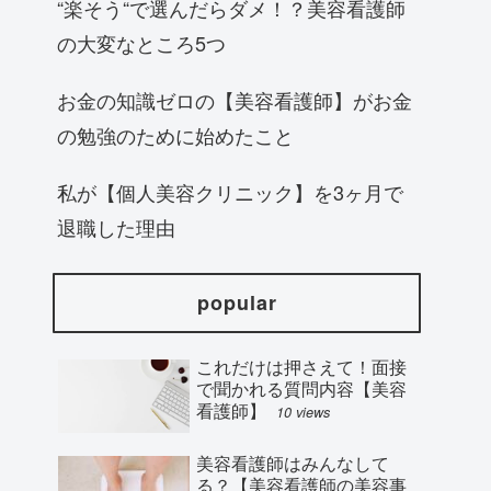
“楽そう“で選んだらダメ！？美容看護師
の大変なところ5つ
お金の知識ゼロの【美容看護師】がお金
の勉強のために始めたこと
私が【個人美容クリニック】を3ヶ月で
退職した理由
popular
これだけは押さえて！面接
で聞かれる質問内容【美容
看護師】
10 views
美容看護師はみんなして
る？【美容看護師の美容事