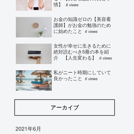
情】
8 views
お金の知識ゼロの【美容看
護師】がお金の勉強のため
に始めたこと
6 views
女性が幸せに生きるために
絶対読むべき5冊の本を紹
介 【人生変わる】
6 views
私がニート時期にしていて
良かったこと
6 views
アーカイブ
2021年6月