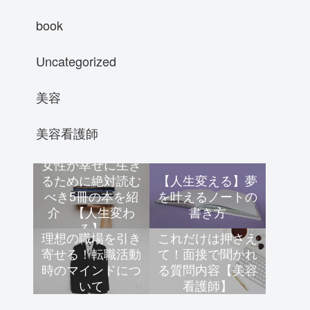
book
Uncategorized
美容
美容看護師
女性が幸せに生き
るために絶対読む
【人生変える】夢
べき5冊の本を紹
を叶えるノートの
介 【人生変わ
書き方
る】
理想の職場を引き
これだけは押さえ
寄せる！転職活動
て！面接で聞かれ
時のマインドにつ
る質問内容【美容
いて
看護師】