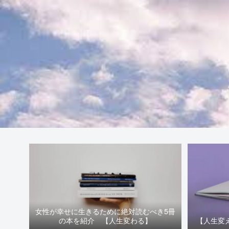
女性が幸せに生きるために絶対読むべき5冊
の本を紹介 【人生変わる】
【人生変