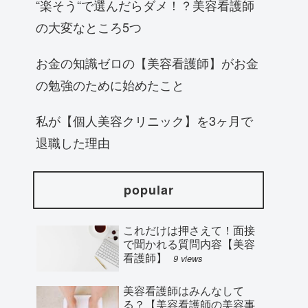
“楽そう“で選んだらダメ！？美容看護師
の大変なところ5つ
お金の知識ゼロの【美容看護師】がお金
の勉強のために始めたこと
私が【個人美容クリニック】を3ヶ月で
退職した理由
popular
これだけは押さえて！面接
で聞かれる質問内容【美容
看護師】
9 views
美容看護師はみんなして
る？【美容看護師の美容事