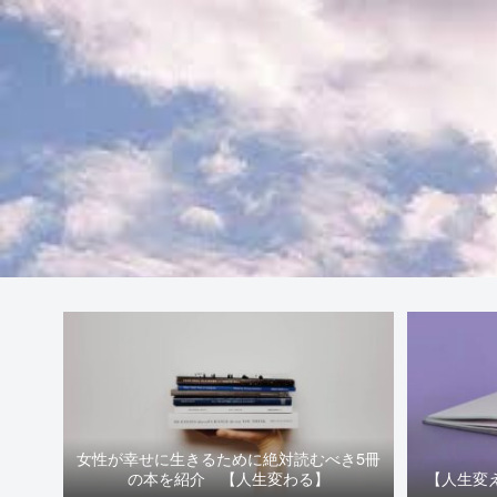
女性が幸せに生きるために絶対読むべき5冊
の本を紹介 【人生変わる】
【人生変