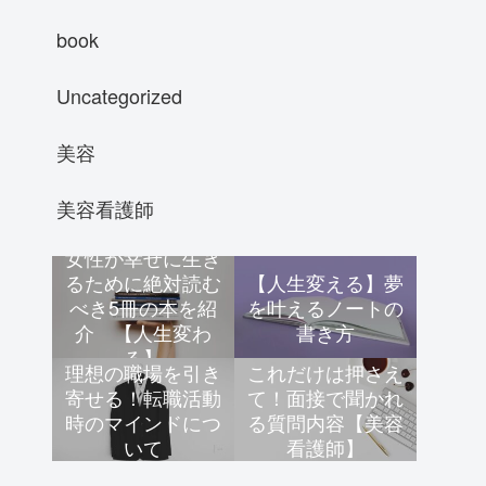
book
Uncategorized
美容
美容看護師
女性が幸せに生き
るために絶対読む
【人生変える】夢
べき5冊の本を紹
を叶えるノートの
介 【人生変わ
書き方
る】
理想の職場を引き
これだけは押さえ
寄せる！転職活動
て！面接で聞かれ
時のマインドにつ
る質問内容【美容
いて
看護師】