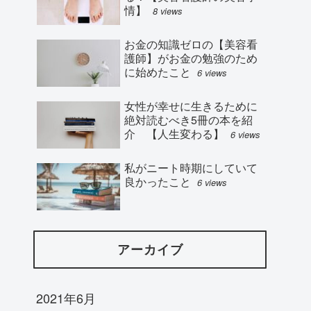
情】
8 views
お金の知識ゼロの【美容看
護師】がお金の勉強のため
に始めたこと
6 views
女性が幸せに生きるために
絶対読むべき5冊の本を紹
介 【人生変わる】
6 views
私がニート時期にしていて
良かったこと
6 views
アーカイブ
2021年6月