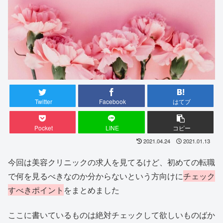
Twitter
Facebook
はてブ
Pocket
LINE
コピー
2021.04.24
2021.01.13
今回は美容クリニックの求人を見てるけど、初めての転職
で何を見るべきなのか分からないという方向けに
チェック
すべきポイント
をまとめました
ここに書いているものは絶対チェックして欲しいものばか