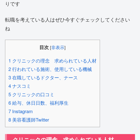
りです
転職を考えている人はぜひ今すぐチェックしてください
ね
目次
[
非表示
]
1
クリニックの理念 求められている人材
2
行われている施術、使用している機械
3
在職しているドクター、ナース
4
ナスコミ
5
クリニックの口コミ
6
給与、休日日数、福利厚生
7
Instagram
8
美容看護師Twitter
クリニックの理念 求められている人材