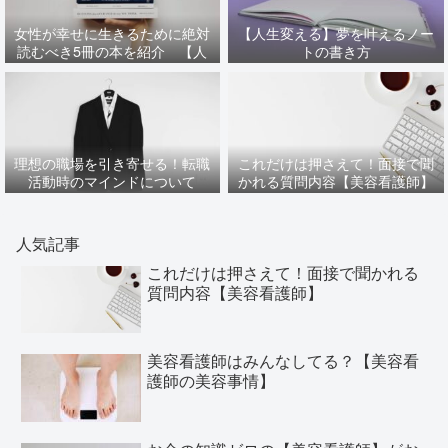
女性が幸せに生きるために絶対
【人生変える】夢を叶えるノー
読むべき5冊の本を紹介 【人
トの書き方
生変わる】
理想の職場を引き寄せる！転職
これだけは押さえて！面接で聞
活動時のマインドについて
かれる質問内容【美容看護師】
人気記事
これだけは押さえて！面接で聞かれる
質問内容【美容看護師】
美容看護師はみんなしてる？【美容看
護師の美容事情】