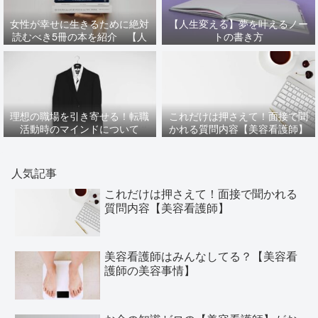
女性が幸せに生きるために絶対
【人生変える】夢を叶えるノー
読むべき5冊の本を紹介 【人
トの書き方
生変わる】
理想の職場を引き寄せる！転職
これだけは押さえて！面接で聞
活動時のマインドについて
かれる質問内容【美容看護師】
人気記事
これだけは押さえて！面接で聞かれる
質問内容【美容看護師】
美容看護師はみんなしてる？【美容看
護師の美容事情】