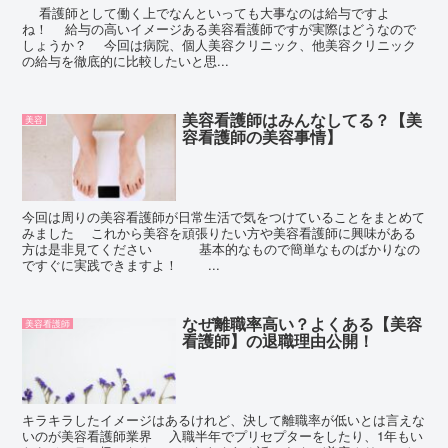
看護師として働く上でなんといっても大事なのは給与ですよ
ね！ 給与の高いイメージある美容看護師ですが実際はどうなので
しょうか？ 今回は病院、個人美容クリニック、他美容クリニック
の給与を徹底的に比較したいと思...
美容看護師はみんなしてる？【美
美容
容看護師の美容事情】
今回は周りの美容看護師が日常生活で気をつけていることをまとめて
みました これから美容を頑張りたい方や美容看護師に興味がある
方は是非見てください 基本的なもので簡単なものばかりなの
ですぐに実践できますよ！ ...
なぜ離職率高い？よくある【美容
美容看護師
看護師】の退職理由公開！
キラキラしたイメージはあるけれど、決して離職率が低いとは言えな
いのが美容看護師業界 入職半年でプリセプターをしたり、1年もい